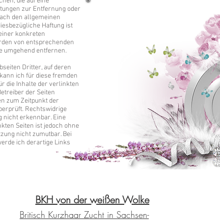
en, die auf eine
chtungen zur Entfernung oder
nach den allgemeinen
iesbezügliche Haftung ist
 einer konkreten
erden von entsprechenden
te umgehend entfernen.
seiten Dritter, auf deren
 kann ich für diese fremden
 die Inhalte der verlinkten
Betreiber der Seiten
en zum Zeitpunkt der
erprüft. Rechtswidrige
g nicht erkennbar. Eine
nkten Seiten ist jedoch ohne
zung nicht zumutbar. Bei
rde ich derartige Links
BKH von der weißen Wolke
Britisch Kurzhaar Zucht in Sachsen-