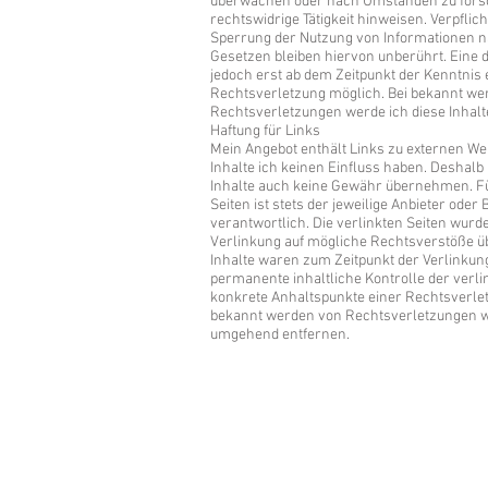
überwachen oder nach Umständen zu forsch
rechtswidrige Tätigkeit hinweisen. Verpfli
Sperrung der Nutzung von Informationen 
Gesetzen bleiben hiervon unberührt. Eine d
jedoch erst ab dem Zeitpunkt der Kenntnis
Rechtsverletzung möglich. Bei bekannt w
Rechtsverletzungen werde ich diese Inhal
Haftung für Links
Mein Angebot enthält Links zu externen Web
Inhalte ich keinen Einfluss haben. Deshalb
Inhalte auch keine Gewähr übernehmen. Für
Seiten ist stets der jeweilige Anbieter oder 
verantwortlich. Die verlinkten Seiten wurd
Verlinkung auf mögliche Rechtsverstöße üb
Inhalte waren zum Zeitpunkt der Verlinkun
permanente inhaltliche Kontrolle der verli
konkrete Anhaltspunkte einer Rechtsverlet
bekannt werden von Rechtsverletzungen we
umgehend entfernen.