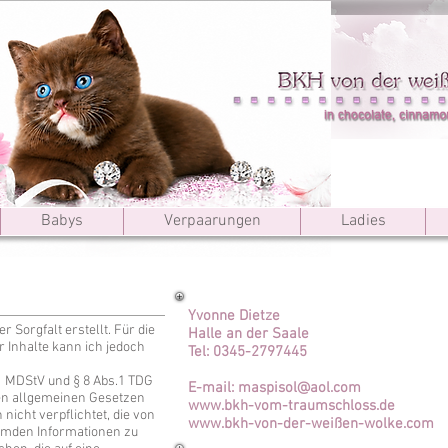
Babys
Verpaarungen
Ladies
Yvonne Dietze
 Sorgfalt erstellt. Für die
Halle an der Saale
er Inhalte kann ich jedoch
Tel: 0345-2797445
.1 MDStV und § 8 Abs.1 TDG
E-mail: maspisol@aol.com
den allgemeinen Gesetzen
www.bkh-vom-traumschloss.de
nicht verpflichtet, die von
www.bkh-von-der-weißen-wolke.com
remden Informationen zu