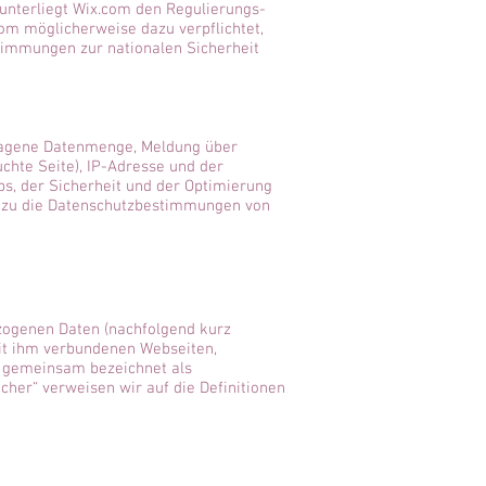
nterliegt Wix.com den Regulierungs-
om möglicherweise dazu verpflichtet,
timmungen zur nationalen Sicherheit
tragene Datenmenge, Meldung über
chte Seite), IP-Adresse und der
s, der Sicherheit und der Optimierung
 dazu die Datenschutzbestimmungen von
zogenen Daten (nachfolgend kurz
it ihm verbundenen Webseiten,
nd gemeinsam bezeichnet als
icher“ verweisen wir auf die Definitionen