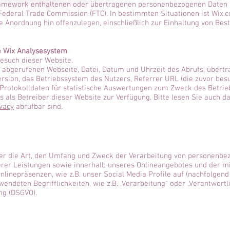
amework enthaltenen oder übertragenen personenbezogenen Daten u
ederal Trade Commission (FTC). In bestimmten Situationen ist Wix.c
 Anordnung hin offenzulegen, einschließlich zur Einhaltung von Bes
te Wix Analysesystem
Besuch dieser Website.
 abgerufenen Webseite, Datei, Datum und Uhrzeit des Abrufs, über
ersion, das Betriebssystem des Nutzers, Referrer URL (die zuvor besu
Protokolldaten für statistische Auswertungen zum Zweck des Betrieb
s als Betreiber dieser Website zur Verfügung. Bitte lesen Sie auch
ivacy
abrufbar sind.​
ber die Art, den Umfang und Zweck der Verarbeitung von personenbe
rer Leistungen sowie innerhalb unseres Onlineangebotes und der m
nlinepräsenzen, wie z.B. unser Social Media Profile auf (nachfolge
wendeten Begrifflichkeiten, wie z.B. „Verarbeitung“ oder „Verantwortl
ng (DSGVO).