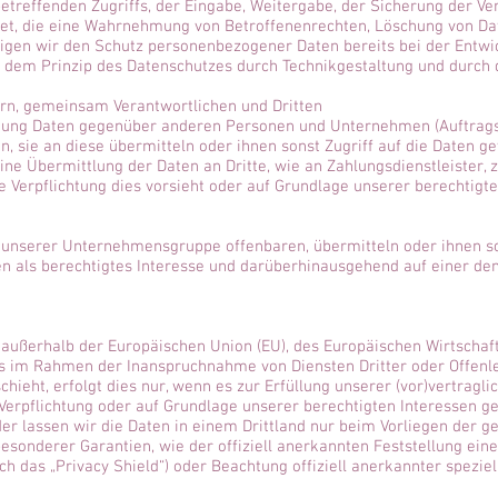
betreffenden Zugriffs, der Eingabe, Weitergabe, der Sicherung der Ve
tet, die eine Wahrnehmung von Betroffenenrechten, Löschung von Da
tigen wir den Schutz personenbezogener Daten bereits bei der Entwi
 dem Prinzip des Datenschutzes durch Technikgestaltung und durch d
rn, gemeinsam Verantwortlichen und Dritten
tung Daten gegenüber anderen Personen und Unternehmen (Auftrag
n, sie an diese übermitteln oder ihnen sonst Zugriff auf die Daten g
ine Übermittlung der Daten an Dritte, wie an Zahlungsdienstleister, zu
he Verpflichtung dies vorsieht oder auf Grundlage unserer berechtigte
nserer Unternehmensgruppe offenbaren, übermitteln oder ihnen son
n als berechtigtes Interesse und darüberhinausgehend auf einer de
h. außerhalb der Europäischen Union (EU), des Europäischen Wirtsch
es im Rahmen der Inanspruchnahme von Diensten Dritter oder Offenl
ht, erfolgt dies nur, wenn es zur Erfüllung unserer (vor)vertraglic
 Verpflichtung oder auf Grundlage unserer berechtigten Interessen ge
der lassen wir die Daten in einem Drittland nur beim Vorliegen der g
 besonderer Garantien, wie der offiziell anerkannten Feststellung ei
ch das „Privacy Shield“) oder Beachtung offiziell anerkannter speziel