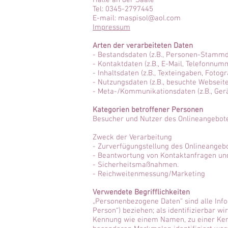
Halle an der Saale
Tel: 0345-2797445
E-mail: maspisol@aol.com
Impressum
Arten der verarbeiteten Daten
- Bestandsdaten (z.B., Personen-Stamm
- Kontaktdaten (z.B., E-Mail, Telefonnum
- Inhaltsdaten (z.B., Texteingaben, Fotogr
- Nutzungsdaten (z.B., besuchte Webseiten
- Meta-/Kommunikationsdaten (z.B., Gerä
Kategorien betroffener Personen
Besucher und Nutzer des Onlineangebote
Zweck der Verarbeitung
- Zurverfügungstellung des Onlineangebo
- Beantwortung von Kontaktanfragen un
- Sicherheitsmaßnahmen.
- Reichweitenmessung/Marketing
Verwendete Begrifflichkeiten
„Personenbezogene Daten“ sind alle Infor
Person“) beziehen; als identifizierbar w
Kennung wie einem Namen, zu einer Kenn