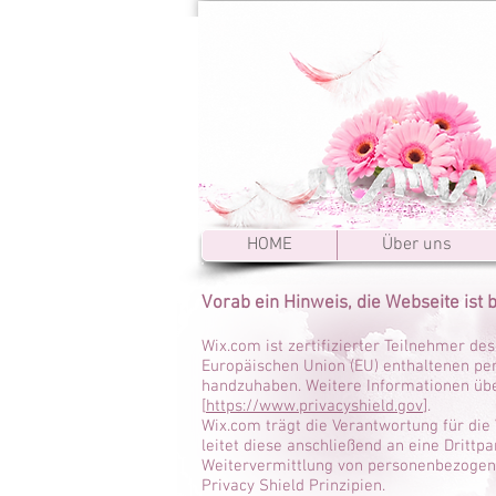
HOME
Über uns
Vorab ein Hinweis, die Webseite ist 
Wix.com ist zertifizierter Teilnehmer de
Europäischen Union (EU) enthaltenen p
handzuhaben. Weitere Informationen übe
[
https://www.privacyshield.gov
].
Wix.com trägt die Verantwortung für d
leitet diese anschließend an eine Drittp
Weitervermittlung von personenbezogene
Privacy Shield Prinzipien.