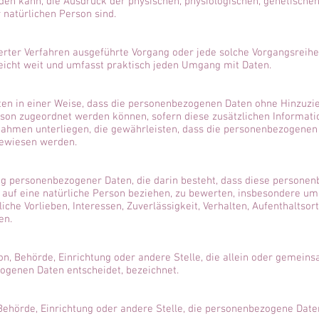
en kann, die Ausdruck der physischen, physiologischen, genetischen,
r natürlichen Person sind.
sierter Verfahren ausgeführte Vorgang oder jede solche Vorgangsre
eicht weit und umfasst praktisch jeden Umgang mit Daten.
en in einer Weise, dass die personenbezogenen Daten ohne Hinzuzie
rson zugeordnet werden können, sofern diese zusätzlichen Informa
hmen unterliegen, die gewährleisten, dass die personenbezogenen Da
gewiesen werden.
ung personenbezogener Daten, die darin besteht, dass diese person
 auf eine natürliche Person beziehen, zu bewerten, insbesondere um 
liche Vorlieben, Interessen, Zuverlässigkeit, Verhalten, Aufenthaltso
en.
rson, Behörde, Einrichtung oder andere Stelle, die allein oder gemei
ogenen Daten entscheidet, bezeichnet.
, Behörde, Einrichtung oder andere Stelle, die personenbezogene Dat