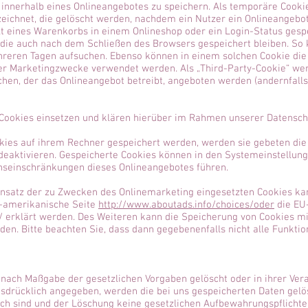
nnerhalb eines Onlineangebotes zu speichern. Als temporäre Cookie
zeichnet, die gelöscht werden, nachdem ein Nutzer ein Onlineangebot 
lt eines Warenkorbs in einem Onlineshop oder ein Login-Status gesp
 die auch nach dem Schließen des Browsers gespeichert bleiben. So 
reren Tagen aufsuchen. Ebenso können in einem solchen Cookie die 
r Marketingzwecke verwendet werden. Als „Third-Party-Cookie“ wer
hen, der das Onlineangebot betreibt, angeboten werden (andernfalls
ookies einsetzen und klären hierüber im Rahmen unserer Datenschu
okies auf ihrem Rechner gespeichert werden, werden sie gebeten die
deaktivieren. Gespeicherte Cookies können in den Systemeinstellun
nseinschränkungen dieses Onlineangebotes führen.
nsatz der zu Zwecken des Onlinemarketing eingesetzten Cookies kann
S-amerikanische Seite
http://www.aboutads.info/choices/oder
die EU
/ erklärt werden. Des Weiteren kann die Speicherung von Cookies mi
den. Bitte beachten Sie, dass dann gegebenenfalls nicht alle Funkti
nach Maßgabe der gesetzlichen Vorgaben gelöscht oder in ihrer Vera
rücklich angegeben, werden die bei uns gespeicherten Daten gelösc
h sind und der Löschung keine gesetzlichen Aufbewahrungspflichte